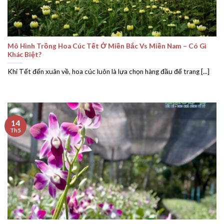
Mô Hình Trồng Hoa Cúc Tết Ở Miền Bắc Vs Miền Nam – Có Gì
Khác Biệt?
Khi Tết đến xuân về, hoa cúc luôn là lựa chọn hàng đầu để trang [...]
14
Th5