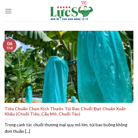
Skip
to
content
06
Th8
Tiêu Chuẩn Chọn Kích Thước Túi Bao Chuối Đạt Chuẩn Xuất
Khẩu (Chuối Tiêu, Cấy Mô, Chuối Táo)
Trong canh tác chuối thương mại quy mô lớn, túi bao buồng không
đơn thuần [...]