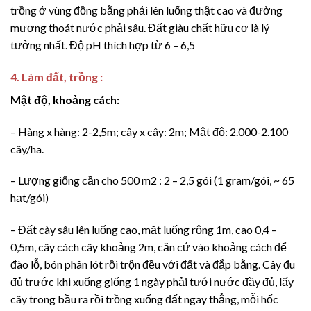
trồng ở vùng đồng bằng phải lên luống thật cao và đường
mương thoát nước phải sâu. Đất giàu chất hữu cơ là lý
tưởng nhất. Độ pH thích hợp từ 6 – 6,5
4. Làm đất, trồng :
Mật độ, khoảng cách:
– Hàng x hàng: 2-2,5m; cây x cây: 2m; Mật độ: 2.000-2.100
cây/ha.
– Lượng giống cần cho 500 m2 : 2 – 2,5 gói (1 gram/gói, ~ 65
hạt/gói)
– Đất cày sâu lên luống cao, mặt luống rộng 1m, cao 0,4 –
0,5m, cây cách cây khoảng 2m, căn cứ vào khoảng cách để
đào lỗ, bón phân lót rồi trộn đều với đất và đắp bằng. Cây đu
đủ trước khi xuống giống 1 ngày phải tưới nước đầy đủ, lấy
cây trong bầu ra rồi trồng xuống đất ngay thẳng, mỗi hốc