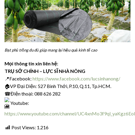
Bạt phủ trồng đu đủ giúp mang lại hiệu quả kinh tế cao
Mọi thông tin xin liên hệ:
TRỤ SỞ CHÍNH – LỰC SĨ NHÀ NÔNG
📍Facebook:
https://www.facebook.com/lucsinhanong/
🏠VP Đại Diện: 527 Bình Thới, P.10, Q.11, Tp.HCM.
☎Điện thoại: 088 626 282
Youtube:
https://www.youtube.com/channel/UC4xnMo3f9ql_yaKgz6EoI
Post Views:
1.216