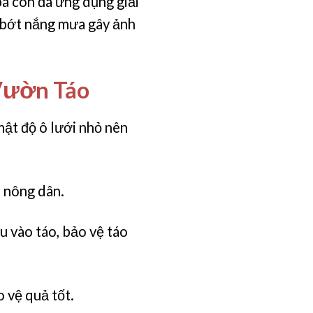
bà con đã ứng dụng giải
 bớt nắng mưa gây ảnh
Vườn Táo
mật độ ô lưới nhỏ nên
n nông dân.
u vào táo, bảo vệ táo
 vệ quả tốt.