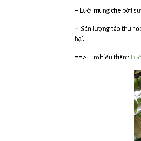
– Lưới mùng che bớt sươ
– Sản lượng táo thu hoạ
hại.
==> Tìm hiểu thêm:
Lướ