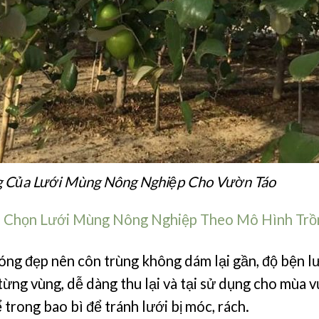
g Của Lưới Mùng Nông Nghiệp Cho Vườn Táo
 Chọn Lưới Mùng Nông Nghiệp Theo Mô Hình Trồ
óng đẹp nên côn trùng không dám lại gần, độ bện l
 từng vùng, dễ dàng thu lại và tại sử dụng cho mùa v
trong bao bì để tránh lưới bị móc, rách.