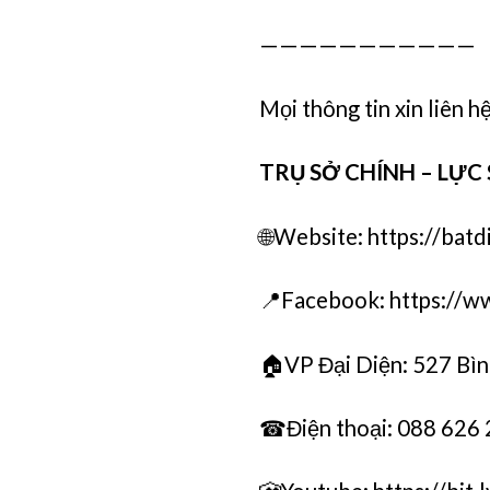
———————————
Mọi thông tin xin liên hệ
TRỤ SỞ CHÍNH – LỰC
🌐Website: https://batd
📍Facebook: https://w
🏠VP Đại Diện: 527 Bìn
☎Điện thoại: 088 626