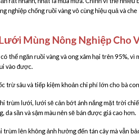
sản rất nhanh, nhất là mùa mưa. Chính vì thế nhiều 
ng nghiệp chống ruồi vàng vô cùng hiệu quả và che
 Lưới Mùng Nông Nghiệp Cho 
 có thể ngăn ruồi vàng và ong xâm hại trên 95%, vì 
ui vào được.
 trừ sâu và tiếp kiệm khoản chi phí lớn cho bà co
i trùm lưới, lưới sẽ cản bớt ánh nắng mặt trời chiế
, da sần và sậm màu nên sẽ bán được giá cao hơn.
hi trùm lên không ảnh hưởng đến tán cây mà vẫn bảo