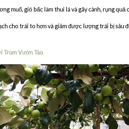
ng muố, gió bấc làm thui lá và gãy cành, rụng quả c
ch cho trái to hơn và giảm được lượng trái bị sâu đ
i Trùm Vườn Táo