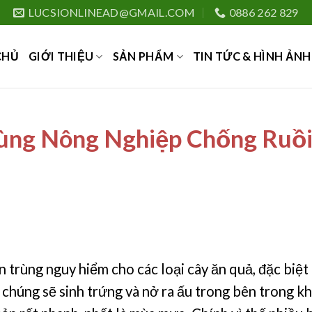
LUCSIONLINEAD@GMAIL.COM
0886 262 829
CHỦ
GIỚI THIỆU
SẢN PHẨM
TIN TỨC & HÌNH ẢNH
ùng Nông Nghiệp Chống Ruồi
n trùng nguy hiểm cho các loại cây ăn quả, đặc biệt 
chúng sẽ sinh trứng và nở ra ấu trong bên trong khi