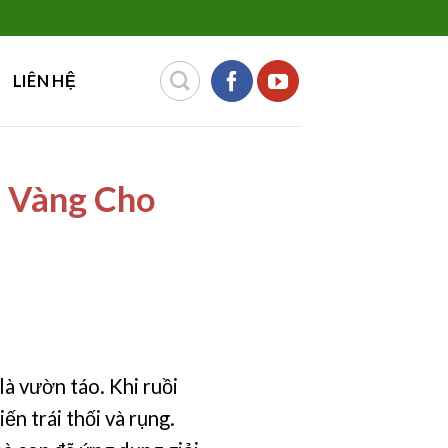
LIÊN HỆ
 Vàng Cho
là vườn táo. Khi ruồi
ến trái thối và rụng.