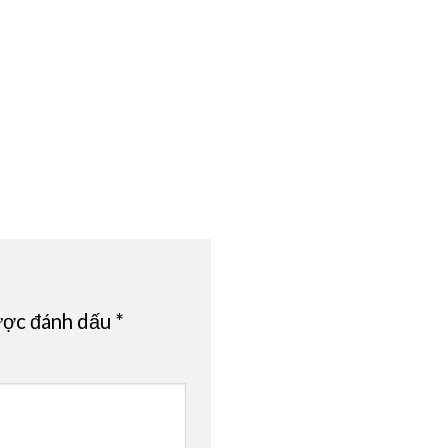
ược đánh dấu
*