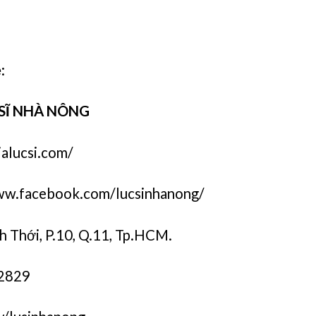
:
 SĨ NHÀ NÔNG
ialucsi.com/
ww.facebook.com/lucsinhanong/
h Thới, P.10, Q.11, Tp.HCM.
 2829