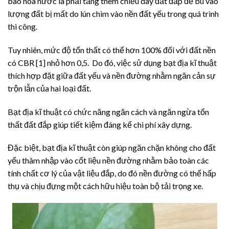
bão hoà nước là phải tăng thêm chiều dày đất đắp để bù vào
lượng đất bị mất do lún chìm vào nền đất yếu trong quá trình
thi công.
Tuy nhiên, mức độ tổn thất có thể hơn 100% đối với đất nền
có CBR [1] nhỏ hơn 0,5. Do đó, việc sử dụng bạt địa kĩ thuật
thích hợp đặt giữa đất yếu và nền đường nhằm ngăn cản sự
trộn lẫn của hai loại đất.
Bạt địa kĩ thuật có chức năng ngăn cách và ngăn ngừa tổn
thất đất đắp giúp tiết kiệm đáng kể chi phí xây dựng.
Đặc biệt, bạt địa kĩ thuật còn giúp ngăn chặn không cho đất
yếu thâm nhập vào cốt liệu nền đường nhằm bảo toàn các
tính chất cơ lý của vật liệu đắp, do đó nền đường có thể hấp
thụ và chịu đựng một cách hữu hiệu toàn bộ tải trọng xe.