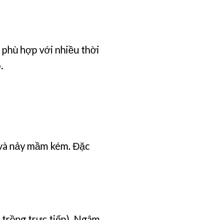
, phù hợp với nhiều thời
.
g và nảy mầm kém. Đặc
 trồng trực tiếp). Ngâm