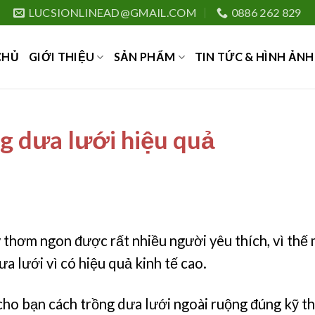
LUCSIONLINEAD@GMAIL.COM
0886 262 829
CHỦ
GIỚI THIỆU
SẢN PHẨM
TIN TỨC & HÌNH ẢNH
g dưa lưới hiệu quả
y thơm ngon được rất nhiều người yêu thích, vì thế 
a lưới vì có hiệu quả kinh tế cao.
ỉ cho bạn cách trồng dưa lưới ngoài ruộng đúng kỹ t