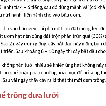
3 lạnh) từ 4 – 6 tiếng, sau đó dùng mảnh vải (có khả
ầu nứt nanh, tiến hành cho vào bầu ươm.
hì cho vào bầu ươm rồi phủ một lớp đất mỏng lên, để
ất ươm hạt nên dùng đất trộn phân trùn quế (30%) 
Sau 2 ngày ươm giống, cây bắt đầu nảy mầm, bạn c
 triển. Sau khoảng 8 – 10 ngày thì cây bắt đầu cho 
n không nên tưới nhiều sẽ khiến úng hạt không nảy
trùn quế hoặc phân chuồng hoai mục để bổ sung th
Sau vài ngày thấy cây ra lá thật thì mới đem trồng.
hể trồng dưa lưới