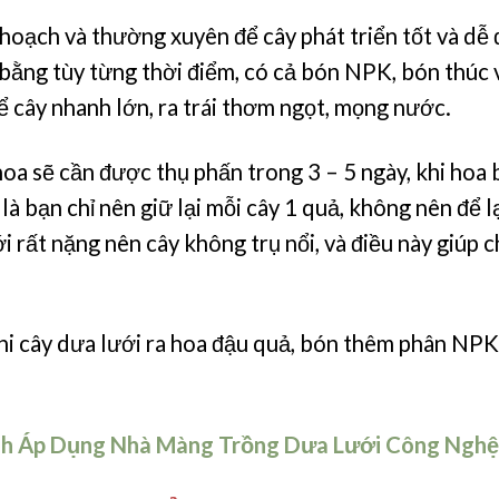
oạch và thường xuyên để cây phát triển tốt và dễ đậ
bằng tùy từng thời điểm, có cả bón NPK, bón thúc 
 cây nhanh lớn, ra trái thơm ngọt, mọng nước.
hoa sẽ cần được thụ phấn trong 3 – 5 ngày, khi hoa b
à bạn chỉ nên giữ lại mỗi cây 1 quả, không nên để lại
i rất nặng nên cây không trụ nổi, và điều này giúp 
 cây dưa lưới ra hoa đậu quả, bón thêm phân NPK đ
nh Áp Dụng Nhà Màng Trồng Dưa Lưới Công Nghệ