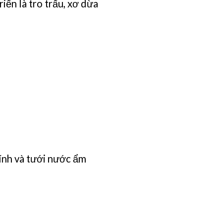
iển là tro trấu, xơ dừa
kính và tưới nước ẩm