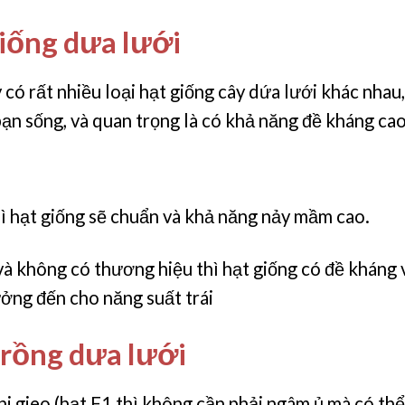
giống dưa lưới
 có rất nhiều loại hạt giống cây dứa lưới khác nhau
bạn sống, và quan trọng là có khả năng đề kháng cao
hì hạt giống sẽ chuẩn và khả năng nảy mầm cao.
 và không có thương hiệu thì hạt giống có đề khán
ởng đến cho năng suất trái
rồng dưa lưới
i gieo (hạt F1 thì không cần phải ngâm ủ mà có thể