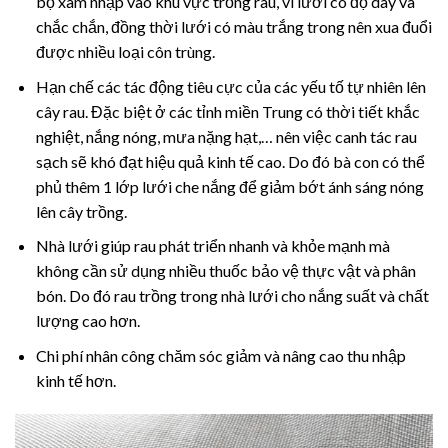
bọ xâm nhập vào khu vực trồng rau, vì lưới có độ dày và
chắc chắn, đồng thời lưới có màu trắng trong nên xua đuổi
được nhiều loại côn trùng.
Hạn chế các tác động tiêu cực của các yếu tố tự nhiên lên
cây rau. Đặc biệt ở các tỉnh miền Trung có thời tiết khắc
nghiệt, nắng nóng, mưa nặng hạt,… nên việc canh tác rau
sạch sẽ khó đạt hiệu quả kinh tế cao. Do đó bà con có thể
phủ thêm 1 lớp lưới che nắng để giảm bớt ánh sáng nóng
lên cây trồng.
Nhà lưới giúp rau phát triển nhanh và khỏe mạnh mà
không cần sử dụng nhiều thuốc bảo vệ thực vật và phân
bón. Do đó rau trồng trong nhà lưới cho nắng suất và chất
lượng cao hơn.
Chi phí nhân công chăm sóc giảm và nâng cao thu nhập
kinh tế hơn.