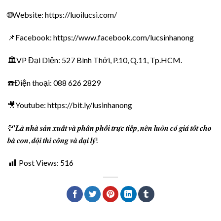
🌐Website: https://luoilucsi.com/
📌Facebook: https://www.facebook.com/lucsinhanong
🏛️VP Đại Diện: 527 Bình Thới, P.10, Q.11, Tp.HCM.
☎️Điện thoại: 088 626 2829
🎥Youtube: https://bit.ly/lusinhanong
💯𝑳𝒂̀ 𝒏𝒉𝒂̀ 𝒔𝒂̉𝒏 𝒙𝒖𝒂̂́𝒕 𝒗𝒂̀ 𝒑𝒉𝒂̂𝒏 𝒑𝒉𝒐̂́𝒊 𝒕𝒓𝒖̛̣𝒄 𝒕𝒊𝒆̂́𝒑, 𝒏𝒆̂𝒏 𝒍𝒖𝒐̂𝒏 𝒄𝒐́ 𝒈𝒊𝒂́ 𝒕𝒐̂́𝒕 𝒄𝒉𝒐
𝒃𝒂̀ 𝒄𝒐𝒏, 𝒅𝒐̣̂𝒊 𝒕𝒉𝒊 𝒄𝒐̂𝒏𝒈 𝒗𝒂̀ 𝒅𝒂̣𝒊 𝒍𝒚́!
Post Views:
516